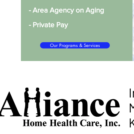
- Area Agency on Aging
- Private Pay
Our Programs & Services
I